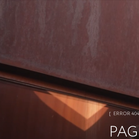
ERROR 40
PAG