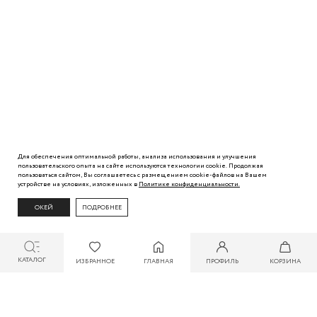
Для обеспечения оптимальной работы, анализа использования и улучшения
пользовательского
опыта
на сайте используются технологии cookie. Продолжая
пользоваться сайтом, Вы
соглашаетесь с
размещением cookie-файлов на Вашем
устройстве на условиях, изложенных в
Политике
конфиденциальности.
ОКЕЙ
ПОДРОБНЕЕ
КАТАЛОГ
ИЗБРАННОЕ
ГЛАВНАЯ
ПРОФИЛЬ
КОРЗИНА