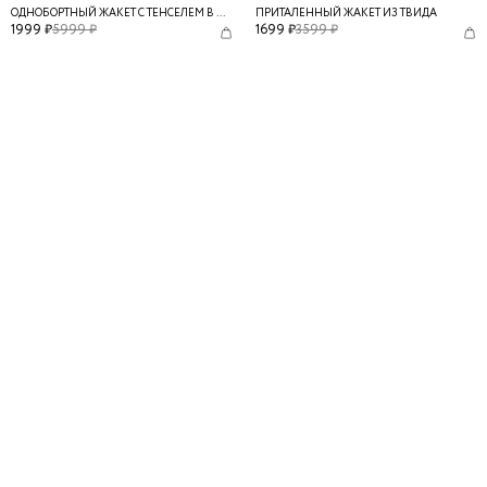
ОДНОБОРТНЫЙ ЖАКЕТ С ТЕНСЕЛЕМ В СОСТАВЕ
ПРИТАЛЕННЫЙ ЖАКЕТ ИЗ ТВИДА
1999
₽
5999
₽
1699
₽
3599
₽