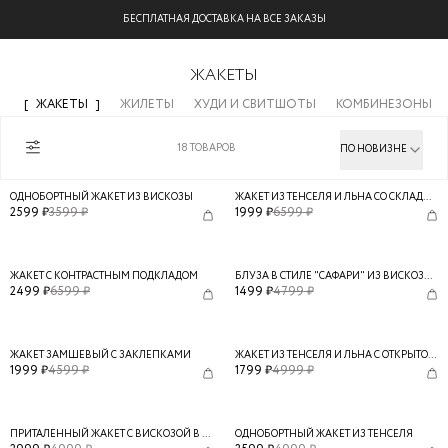
БЕСПЛАТНАЯ ДОСТАВКА НА ВСЕ ЗАКАЗЫ
ЖАКЕТЫ
Ж
ЖАКЕТЫ
ЖИЛЕТЫ
ХУДИ И СВИТШОТЫ
КОМБИНЕЗОНЫ
18
ТОВАРОВ
ПО НОВИЗНЕ
ОДНОБОРТНЫЙ ЖАКЕТ ИЗ ВИСКОЗЫ
ЖАКЕТ ИЗ ТЕНСЕЛЯ И ЛЬНА СО СКЛАДКАМИ
2599
₽
3599
₽
1999
₽
6599
₽
ЖАКЕТ С КОНТРАСТНЫМ ПОДКЛАДОМ
БЛУЗА В СТИЛЕ "САФАРИ" ИЗ ВИСКОЗЫ И ЛЬНА
2499
₽
6599
₽
1499
₽
4799
₽
ЖАКЕТ ЗАМШЕВЫЙ С ЗАКЛЕПКАМИ
ЖАКЕТ ИЗ ТЕНСЕЛЯ И ЛЬНА С ОТКРЫТОЙ СПИНОЙ
1999
₽
4599
₽
1799
₽
4999
₽
[
ТОЛЬКО ОНЛАЙН
]
ПРИТАЛЕННЫЙ ЖАКЕТ С ВИСКОЗОЙ В СОСТАВЕ
ОДНОБОРТНЫЙ ЖАКЕТ ИЗ ТЕНСЕЛЯ