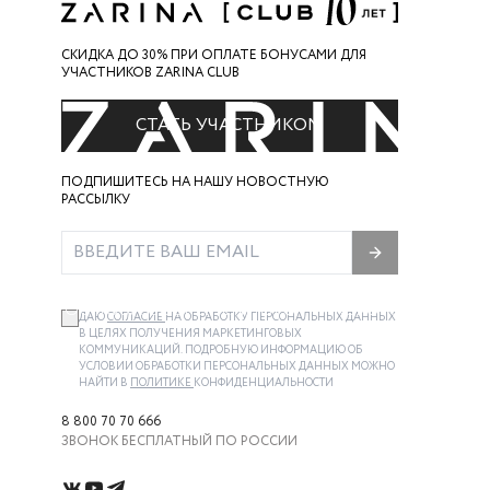
СКИДКА ДО 30% ПРИ ОПЛАТЕ БОНУСАМИ ДЛЯ
УЧАСТНИКОВ ZARINA CLUB
СТАТЬ УЧАСТНИКОМ
ПОДПИШИТЕСЬ НА НАШУ НОВОСТНУЮ
РАССЫЛКУ
КОЛЛЕКЦИЯ ZARINA MAN — ЭТО СТИЛЬНАЯ И
КАЧЕСТВЕННАЯ ОДЕЖДА ДЛЯ КАЖДОГО ДНЯ,
ОСНОВА СОВРЕМЕННОГО МУЖСКОГО ГАРДЕРО
ДАЮ
СОГЛАСИЕ
НА ОБРАБОТКУ ПЕРСОНАЛЬНЫХ ДАННЫХ
В ЦЕЛЯХ ПОЛУЧЕНИЯ МАРКЕТИНГОВЫХ
КОММУНИКАЦИЙ. ПОДРОБНУЮ ИНФОРМАЦИЮ ОБ
УСЛОВИИ ОБРАБОТКИ ПЕРСОНАЛЬНЫХ ДАННЫХ МОЖНО
НАЙТИ В
ПОЛИТИКЕ
КОНФИДЕНЦИАЛЬНОСТИ
8 800 70 70 666
ЗВОНОК БЕСПЛАТНЫЙ ПО РОССИИ