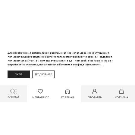
Для обеспечения оптимальной работы, анализа использования и улучшения
пользовательского
опыта
на сайте используются технологии cookie. Продолжая
пользоваться сайтом, Вы
соглашаетесь с
размещением cookie-файлов на Вашем
устройстве на условиях, изложенных в
Политике
конфиденциальности.
ОКЕЙ
ПОДРОБНЕЕ
КАТАЛОГ
ИЗБРАННОЕ
ГЛАВНАЯ
ПРОФИЛЬ
КОРЗИНА
СКИДКА ДО 30% ПРИ ОПЛАТЕ БОНУСАМИ ДЛЯ УЧАСТНИКОВ ZARINA CLUB