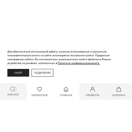
Для обеспечения оптимальной работы, анализа использования и улучшения
пользовательского
опыта
на сайте используются технологии cookie. Продолжая
пользоваться сайтом, Вы
соглашаетесь с
размещением cookie-файлов на Вашем
устройстве на условиях, изложенных в
Политике
конфиденциальности.
ОКЕЙ
ПОДРОБНЕЕ
КАТАЛОГ
ИЗБРАННОЕ
ГЛАВНАЯ
ПРОФИЛЬ
КОРЗИНА
СКИДКА ДО 30% ПРИ ОПЛАТЕ БОНУСАМИ ДЛЯ УЧАСТНИКОВ ZARINA CLUB