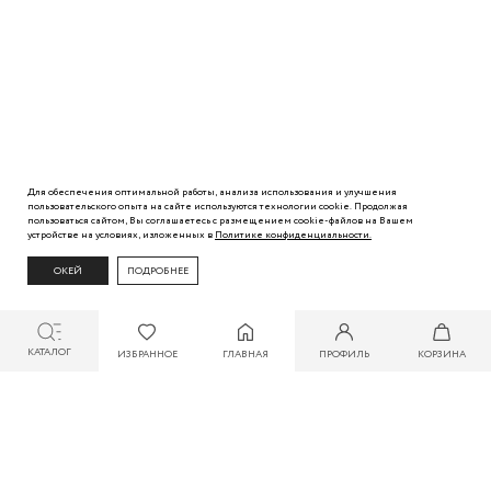
Для обеспечения оптимальной работы, анализа использования и улучшения
пользовательского
опыта
на сайте используются технологии cookie. Продолжая
пользоваться сайтом, Вы
соглашаетесь с
размещением cookie-файлов на Вашем
устройстве на условиях, изложенных в
Политике
конфиденциальности.
ОКЕЙ
ПОДРОБНЕЕ
КАТАЛОГ
ИЗБРАННОЕ
ГЛАВНАЯ
ПРОФИЛЬ
КОРЗИНА
СКИДКА ДО 30% ПРИ ОПЛАТЕ БОНУСАМИ ДЛЯ УЧАСТНИКОВ ZARINA CLUB