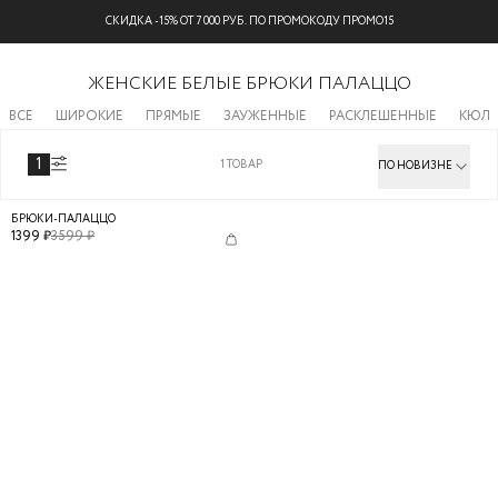
СКИДКА -15% ОТ 7 000 РУБ. ПО ПРОМОКОДУ ПРОМО15
ЖЕНСКИЕ БЕЛЫЕ БРЮКИ ПАЛАЦЦО
ВСЕ
ШИРОКИЕ
ПРЯМЫЕ
ЗАУЖЕННЫЕ
РАСКЛЕШЕННЫЕ
КЮЛ
1
1
ТОВАР
ПО НОВИЗНЕ
БРЮКИ-ПАЛАЦЦО
1399
₽
3599
₽