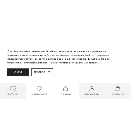
Для обеспечения оптимальной работы, анализа использования и улучшения
пользовательского
опыта
на сайте используются технологии cookie. Продолжая
пользоваться сайтом, Вы
соглашаетесь с
размещением cookie-файлов на Вашем
устройстве на условиях, изложенных в
Политике
конфиденциальности.
ОКЕЙ
ПОДРОБНЕЕ
КАТАЛОГ
ИЗБРАННОЕ
ГЛАВНАЯ
ПРОФИЛЬ
КОРЗИНА
СКИДКА ДО 30% ПРИ ОПЛАТЕ БОНУСАМИ ДЛЯ УЧАСТНИКОВ ZARINA CLUB