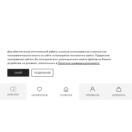
Для обеспечения оптимальной работы, анализа использования и улучшения
пользовательского
опыта
на сайте используются технологии cookie. Продолжая
пользоваться сайтом, Вы
соглашаетесь с
размещением cookie-файлов на Вашем
устройстве на условиях, изложенных в
Политике
конфиденциальности.
ОКЕЙ
ПОДРОБНЕЕ
КАТАЛОГ
ИЗБРАННОЕ
ГЛАВНАЯ
ПРОФИЛЬ
КОРЗИНА
СКИДКА ДО 30% ПРИ ОПЛАТЕ БОНУСАМИ ДЛЯ УЧАСТНИКОВ ZARINA CLUB