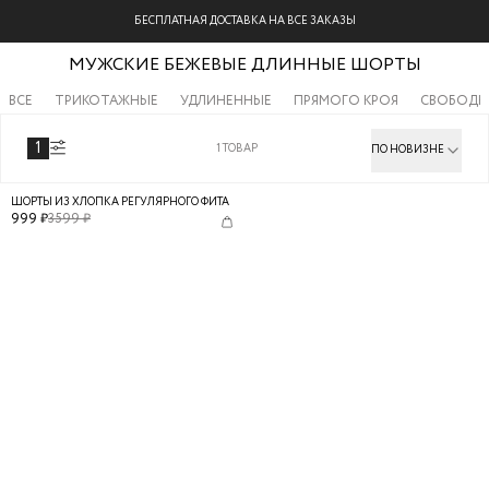
БЕСПЛАТНАЯ ДОСТАВКА НА ВСЕ ЗАКАЗЫ
МУЖСКИЕ БЕЖЕВЫЕ ДЛИННЫЕ ШОРТЫ
ВСЕ
ТРИКОТАЖНЫЕ
УДЛИНЕННЫЕ
ПРЯМОГО КРОЯ
СВОБОДН
1
1
ТОВАР
ПО НОВИЗНЕ
ШОРТЫ ИЗ ХЛОПКА РЕГУЛЯРНОГО ФИТА
999
₽
3599
₽