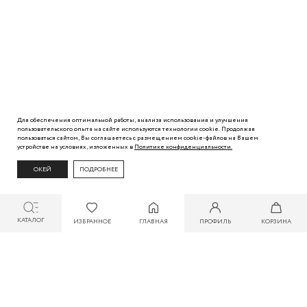
Для обеспечения оптимальной работы, анализа использования и улучшения
пользовательского
опыта
на сайте используются технологии cookie. Продолжая
пользоваться сайтом, Вы
соглашаетесь с
размещением cookie-файлов на Вашем
устройстве на условиях, изложенных в
Политике
конфиденциальности.
ОКЕЙ
ПОДРОБНЕЕ
КАТАЛОГ
ИЗБРАННОЕ
ГЛАВНАЯ
ПРОФИЛЬ
КОРЗИНА
СКИДКА ДО 30% ПРИ ОПЛАТЕ БОНУСАМИ ДЛЯ УЧАСТНИКОВ ZARINA CLUB