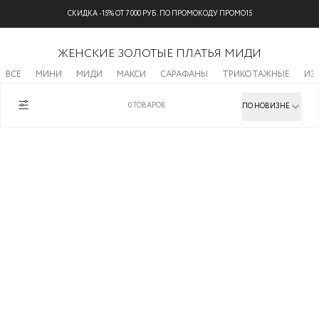
СКИДКА -15% ОТ 7 000 РУБ. ПО ПРОМОКОДУ ПРОМО15
ЖЕНСКИЕ ЗОЛОТЫЕ ПЛАТЬЯ МИДИ
ВСЕ
МИНИ
МИДИ
МАКСИ
САРАФАНЫ
ТРИКОТАЖНЫЕ
ИЗ
0
ТОВАРОВ
ПО НОВИЗНЕ