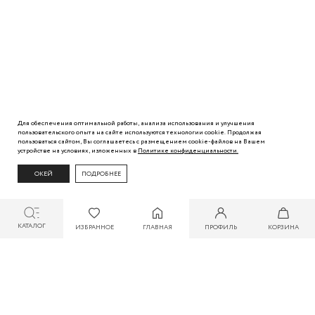
Для обеспечения оптимальной работы, анализа использования и улучшения
пользовательского
опыта
на сайте используются технологии cookie. Продолжая
пользоваться сайтом, Вы
соглашаетесь с
размещением cookie-файлов на Вашем
устройстве на условиях, изложенных в
Политике
конфиденциальности.
ОКЕЙ
ПОДРОБНЕЕ
КАТАЛОГ
ИЗБРАННОЕ
ГЛАВНАЯ
ПРОФИЛЬ
КОРЗИНА
СКИДКА ДО 30% ПРИ ОПЛАТЕ БОНУСАМИ ДЛЯ УЧАСТНИКОВ ZARINA CLUB