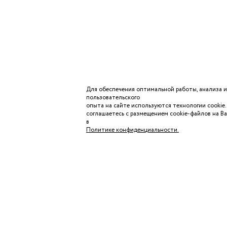
Для обеспечения оптимальной работы, анализа 
пользовательского
опыта
на сайте используются технологии cookie
соглашаетесь с
размещением cookie-файлов на В
в
Политике
конфиденциальности.
КАТАЛОГ
ПОМОЩЬ ПОКУ
ДОСТАВКА И ОП
ОБМЕН И ВОЗВР
ВОПРОСЫ И ОТ