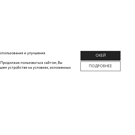
использования и улучшения
ОКЕЙ
. Продолжая
пользоваться сайтом, Вы
ПОДРОБНЕЕ
ашем
устройстве на условиях, изложенных
ПАТЕЛЮ
КОМПАНИЯ
ЛАТА
О БРЕНДЕ
АТ
КАРЬЕРА В ZARINA
ВЕТЫ
КОНТАКТЫ