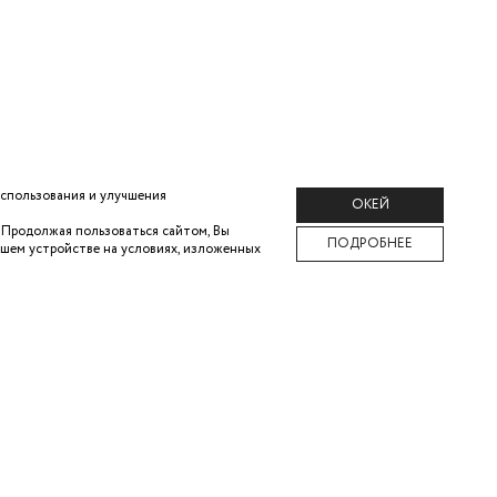
использования и улучшения
ОКЕЙ
. Продолжая
пользоваться сайтом, Вы
ПОДРОБНЕЕ
ашем
устройстве на условиях, изложенных
ПАТЕЛЮ
КОМПАНИЯ
ЛАТА
О БРЕНДЕ
АТ
КАРЬЕРА В ZARINA
ВЕТЫ
КОНТАКТЫ