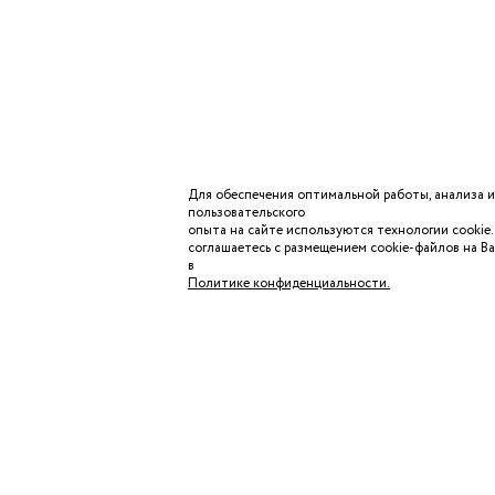
Для обеспечения оптимальной работы, анализа 
пользовательского
опыта
на сайте используются технологии cookie
соглашаетесь с
размещением cookie-файлов на В
в
Политике
конфиденциальности.
КАТАЛОГ
ПОМОЩЬ ПОКУ
ДОСТАВКА И ОП
ОБМЕН И ВОЗВР
ВОПРОСЫ И ОТ