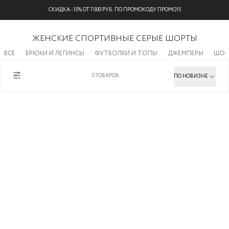
БЕСПЛАТНАЯ ДОСТАВКА НА ВСЕ ЗАКАЗЫ
ЖЕНСКИЕ СПОРТИВНЫЕ СЕРЫЕ ШОРТЫ
ВСЕ
БРЮКИ И ЛЕГИНСЫ
ФУТБОЛКИ И ТОПЫ
ДЖЕМПЕРЫ
ШОР
0
ТОВАРОВ
ПО НОВИЗНЕ