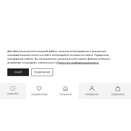
Для обеспечения оптимальной работы, анализа использования и улучшения
пользовательского
опыта
на сайте используются технологии cookie. Продолжая
пользоваться сайтом, Вы
соглашаетесь с
размещением cookie-файлов на Вашем
устройстве на условиях, изложенных в
Политике
конфиденциальности.
ОКЕЙ
ПОДРОБНЕЕ
КАТАЛОГ
ИЗБРАННОЕ
ГЛАВНАЯ
ПРОФИЛЬ
КОРЗИНА
СКИДКА ДО 30% ПРИ ОПЛАТЕ БОНУСАМИ ДЛЯ УЧАСТНИКОВ ZARINA CLUB