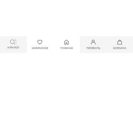
КАТАЛОГ
ИЗБРАННОЕ
ГЛАВНАЯ
ПРОФИЛЬ
КОРЗИНА
СКИДКА ДО 30% ПРИ ОПЛАТЕ БОНУСАМИ ДЛЯ УЧАСТНИКОВ ZARINA CLUB
СТАТЬ УЧАСТНИКОМ
ПОДПИШИТЕСЬ НА НАШУ НОВОСТНУЮ РАССЫЛКУ