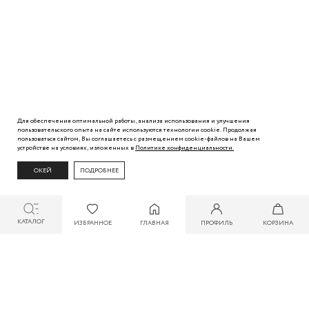
Для обеспечения оптимальной работы, анализа использования и улучшения
пользовательского
опыта
на сайте используются технологии cookie. Продолжая
пользоваться сайтом, Вы
соглашаетесь с
размещением cookie-файлов на Вашем
устройстве на условиях, изложенных в
Политике
конфиденциальности.
ОКЕЙ
ПОДРОБНЕЕ
КАТАЛОГ
ИЗБРАННОЕ
ГЛАВНАЯ
ПРОФИЛЬ
КОРЗИНА
СКИДКА ДО 30% ПРИ ОПЛАТЕ БОНУСАМИ ДЛЯ УЧАСТНИКОВ ZARINA CLUB