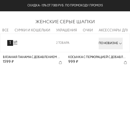
СКИДКА -15% ОТ 7 000 РУБ. ПО ПРОМОКОДУ ПРОМО15
ЖЕНСКИЕ СЕРЫЕ ШАПКИ
ВСЕ
СУМКИ И КОШЕЛЬКИ
УКРАШЕНИЯ
ОЧКИ
АКСЕССУАРЫ ДЛЯ
1
2
ТОВАРА
ПО НОВИЗНЕ
ВЯЗАНАЯ ПАНАМА С ДОБАВЛЕНИЕМ ШЕРСТИ
КОСЫНКА С ПЕРФОРАЦИЕЙ С ДОБАВЛЕНИЕМ ШЕРСТИ
1599
₽
999
₽