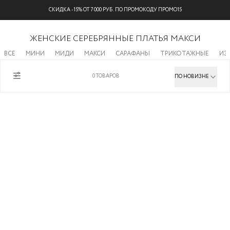
СКИДКА -15% ОТ 7 000 РУБ. ПО ПРОМОКОДУ ПРОМО15
ЖЕНСКИЕ СЕРЕБРЯННЫЕ ПЛАТЬЯ МАКСИ
ВСЕ
МИНИ
МИДИ
МАКСИ
САРАФАНЫ
ТРИКОТАЖНЫЕ
ИЗ
0
ТОВАРОВ
ПО НОВИЗНЕ