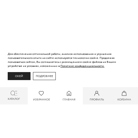
Для обеспечения оптимальной работы, анализа использования и улучшения
пользовательского
опыта
на сайте используются технологии cookie. Продолжая
пользоваться сайтом, Вы
соглашаетесь с
размещением cookie-файлов на Вашем
устройстве на условиях, изложенных в
Политике
конфиденциальности.
ОКЕЙ
ПОДРОБНЕЕ
КАТАЛОГ
ИЗБРАННОЕ
ГЛАВНАЯ
ПРОФИЛЬ
КОРЗИНА
СКИДКА ДО 30% ПРИ ОПЛАТЕ БОНУСАМИ ДЛЯ УЧАСТНИКОВ ZARINA CLUB