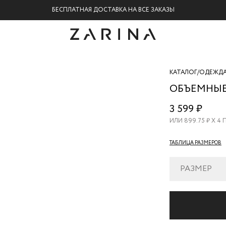
БЕСПЛАТНАЯ ДОСТАВКА НА ВСЕ ЗАКАЗЫ
КАТАЛОГ
/
ОДЕЖД
ОБЪЕМНЫЕ
ZR26080321
3 599 ₽
133
ИЛИ
899.75
₽ Х 4
ТАБЛИЦА РАЗМЕРОВ
РАЗМЕР