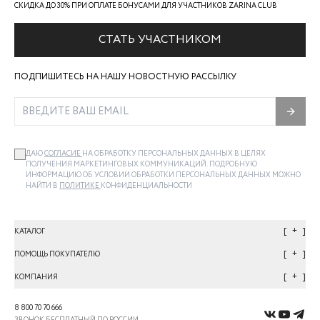
СКИДКА ДО 30% ПРИ ОПЛАТЕ БОНУСАМИ ДЛЯ УЧАСТНИКОВ ZARINA CLUB
СТАТЬ УЧАСТНИКОМ
ПОДПИШИТЕСЬ НА НАШУ НОВОСТНУЮ РАССЫЛКУ
ДАЮ
СОГЛАСИЕ
НА ОБРАБОТКУ ПЕРСОНАЛЬНЫХ ДАННЫХ В ЦЕЛЯХ
ПОЛУЧЕНИЯ МАРКЕТИНГОВЫХ КОММУНИКАЦИЙ. ПОДРОБНУЮ
ИНФОРМАЦИЮ ОБ УСЛОВИИ ОБРАБОТКИ ПЕРСОНАЛЬНЫХ ДАННЫХ МОЖНО
НАЙТИ В
ПОЛИТИКЕ
КОНФИДЕНЦИАЛЬНОСТИ
+
КАТАЛОГ
+
ПОМОЩЬ ПОКУПАТЕЛЮ
+
КОМПАНИЯ
8 800 70 70 666