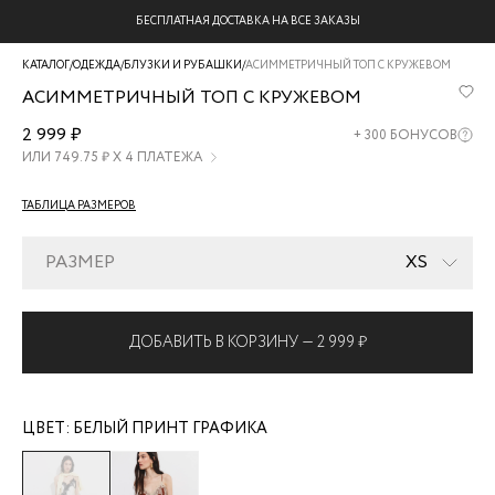
БЕСПЛАТНАЯ ДОСТАВКА НА ВСЕ ЗАКАЗЫ
КАТАЛОГ
/
ОДЕЖДА
/
БЛУЗКИ И РУБАШКИ
/
АСИММЕТРИЧНЫЙ ТОП С КРУЖЕВОМ
АСИММЕТРИЧНЫЙ ТОП С КРУЖЕВОМ
ZR2608032030-
2 999 ₽
+
300
БОНУСОВ
5
ИЛИ
749.75
₽ Х 4 ПЛАТЕЖА
ТАБЛИЦА РАЗМЕРОВ
РАЗМЕР
XS
ДОБАВИТЬ В КОРЗИНУ —
2 999 ₽
ЦВЕТ:
БЕЛЫЙ ПРИНТ ГРАФИКА