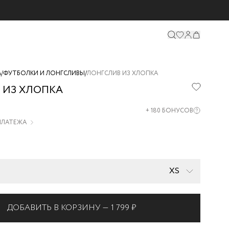
А
/
ФУТБОЛКИ И ЛОНГСЛИВЫ
/
ЛОНГСЛИВ ИЗ ХЛОПКА
 ИЗ ХЛОПКА
06-
+
180
БОНУСОВ
 ПЛАТЕЖА
XS
ДОБАВИТЬ В КОРЗИНУ —
1 799 ₽