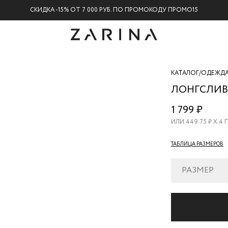
СКИДКА -15% ОТ 7 000 РУБ. ПО ПРОМОКОДУ ПРОМО15
КАТАЛОГ
/
ОДЕЖД
ЛОНГСЛИВ
ZR26080134
1 799 ₽
259
ИЛИ
449.75
₽ Х 4
ТАБЛИЦА РАЗМЕРОВ
РАЗМЕР