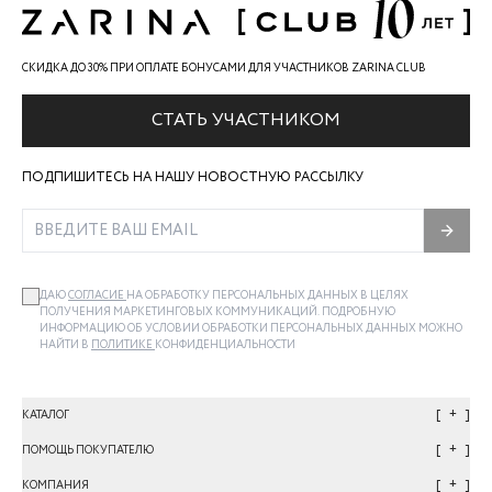
СКИДКА ДО 30% ПРИ ОПЛАТЕ БОНУСАМИ ДЛЯ УЧАСТНИКОВ ZARINA CLUB
СТАТЬ УЧАСТНИКОМ
ПОДПИШИТЕСЬ НА НАШУ НОВОСТНУЮ РАССЫЛКУ
ДАЮ
СОГЛАСИЕ
НА ОБРАБОТКУ ПЕРСОНАЛЬНЫХ ДАННЫХ В ЦЕЛЯХ
ПОЛУЧЕНИЯ МАРКЕТИНГОВЫХ КОММУНИКАЦИЙ. ПОДРОБНУЮ
ИНФОРМАЦИЮ ОБ УСЛОВИИ ОБРАБОТКИ ПЕРСОНАЛЬНЫХ ДАННЫХ МОЖНО
НАЙТИ В
ПОЛИТИКЕ
КОНФИДЕНЦИАЛЬНОСТИ
+
КАТАЛОГ
+
ПОМОЩЬ ПОКУПАТЕЛЮ
+
КОМПАНИЯ