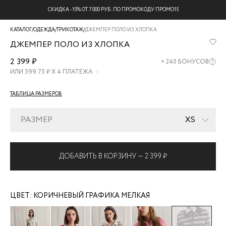
СКИДКА -15% ОТ 7 000 РУБ. ПО ПРОМОКОДУ ПРОМО15
КАТАЛОГ
/
ОДЕЖДА
/
ТРИКОТАЖ
/
ДЖЕМПЕР ПОЛО ИЗ ХЛОПКА
ДЖЕМПЕР ПОЛО ИЗ ХЛОПКА
ZR2608013306-
2 399 ₽
+
240
БОНУСОВ
259
ИЛИ
599.75
₽ Х 4 ПЛАТЕЖА
ТАБЛИЦА РАЗМЕРОВ
РАЗМЕР
XS
ДОБАВИТЬ В КОРЗИНУ —
2 399 ₽
ЦВЕТ:
КОРИЧНЕВЫЙ ГРАФИКА МЕЛКАЯ