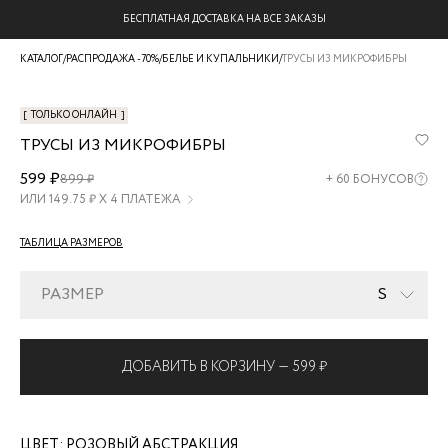
БЕСПЛАТНАЯ ДОСТАВКА НА ВСЕ ЗАКАЗЫ
КАТАЛОГ
/
РАСПРОДАЖА -70%
/
БЕЛЬЕ И КУПАЛЬНИКИ
/
ТРУСЫ ИЗ МИКРОФИБРЫ
[
ТОЛЬКО ОНЛАЙН
]
ТРУСЫ ИЗ МИКРОФИБРЫ
ZR2607121919-
599 ₽
899 ₽
+
60
БОНУСОВ
241
ИЛИ
149.75
₽ Х 4 ПЛАТЕЖА
ТАБЛИЦА РАЗМЕРОВ
РАЗМЕР
S
ДОБАВИТЬ В КОРЗИНУ —
599 ₽
ЦВЕТ:
РОЗОВЫЙ АБСТРАКЦИЯ