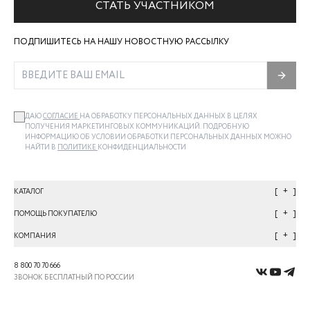
СТАТЬ УЧАСТНИКОМ
ПОДПИШИТЕСЬ НА НАШУ НОВОСТНУЮ РАССЫЛКУ
ДАЮ
СОГЛАСИЕ
НА ОБРАБОТКУ ПЕРСОНАЛЬНЫХ ДАННЫХ В ЦЕЛЯХ
ПОЛУЧЕНИЯ МАРКЕТИНГОВЫХ КОММУНИКАЦИЙ. ПОДРОБНУЮ
ИНФОРМАЦИЮ ОБ УСЛОВИИ ОБРАБОТКИ ПЕРСОНАЛЬНЫХ ДАННЫХ МОЖНО
НАЙТИ В
ПОЛИТИКЕ
КОНФИДЕНЦИАЛЬНОСТИ
+
КАТАЛОГ
+
ПОМОЩЬ ПОКУПАТЕЛЮ
+
КОМПАНИЯ
8 800 70 70 666
ЗВОНОК БЕСПЛАТНЫЙ ПО РОССИИ