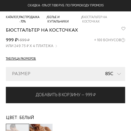
СКИДКА -15% ОТ 7 000 РУБ. ПО ПРОМОКОДУ ПРОМО15
КАТАЛОГ
/
РАСПРОДАЖА
/
БЕЛЬЕ И
/
БЮСТГАЛЬТЕР НА
-70%
КУПАЛЬНИКИ
КОСТОЧКАХ
БЮСТГАЛЬТЕР НА КОСТОЧКАХ
ZR2607121912-
999 ₽
1 599 ₽
+
100
БОНУСОВ
1
ИЛИ
249.75
₽ Х 4 ПЛАТЕЖА
ТАБЛИЦА РАЗМЕРОВ
РАЗМЕР
85C
ДОБАВИТЬ В КОРЗИНУ —
999 ₽
ЦВЕТ:
БЕЛЫЙ