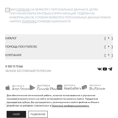
ДАЮ
СОГЛАСИЕ
НА ОБРАБОТКУ ПЕРСОНАЛЬНЫХ ДАННЫХ В ЦЕЛЯХ
ПОЛУЧЕНИЯ МАРКЕТИНГОВЫХ КОММУНИКАЦИЙ. ПОДРОБНУЮ
ИНФОРМАЦИЮ ОБ УСЛОВИИ ОБРАБОТКИ ПЕРСОНАЛЬНЫХ ДАННЫХ МОЖНО
НАЙТИ В
ПОЛИТИКЕ
КОНФИДЕНЦИАЛЬНОСТИ
+
КАТАЛОГ
+
ПОМОЩЬ ПОКУПАТЕЛЮ
+
КОМПАНИЯ
8 800 70 70 666
ЗВОНОК БЕСПЛАТНЫЙ ПО РОССИИ
Для обеспечения оптимальной работы, анализа использования и улучшения
пользовательского
опыта
на сайте используются технологии cookie. Продолжая
пользоваться сайтом, Вы
соглашаетесь с
размещением cookie-файлов на Вашем
устройстве на условиях, изложенных в
Политике
конфиденциальности.
ОКЕЙ
ПОДРОБНЕЕ