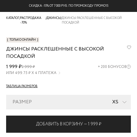
БЕСПЛАТНАЯ ДОСТАВКА НА ВСЕ ЗАКАЗЫ
КАТАЛОГ
/
РАСПРОДАЖА
/
ДЖИНСЫ
/
ДЖИНСЫ РАСКЛЕШЕННЫЕ С ВЫСОКОЙ
-70%
ПОСАДКОЙ
[
ТОЛЬКО ОНЛАЙН
]
ДЖИНСЫ РАСКЛЕШЕННЫЕ С ВЫСОКОЙ
ПОСАДКОЙ
ZR2607092311-
1 999 ₽
2 999 ₽
+
200
БОНУСОВ
1
ИЛИ
499.75
₽ Х 4 ПЛАТЕЖА
ТАБЛИЦА РАЗМЕРОВ
РАЗМЕР
XS
ДОБАВИТЬ В КОРЗИНУ —
1 999 ₽