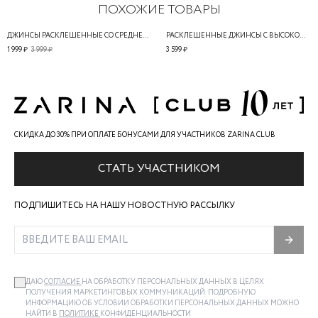
ПОХОЖИЕ ТОВАРЫ
ДЖИНСЫ РАСКЛЕШЕННЫЕ СО СРЕДНЕЙ ПОСАДКОЙ
РАСКЛЕШЕННЫЕ ДЖИНСЫ С ВЫСОКОЙ ПОСАДКОЙ
1 999 ₽
3 999 ₽
3 599 ₽
СКИДКА ДО 30% ПРИ ОПЛАТЕ БОНУСАМИ ДЛЯ УЧАСТНИКОВ ZARINA CLUB
СТАТЬ УЧАСТНИКОМ
ПОДПИШИТЕСЬ НА НАШУ НОВОСТНУЮ РАССЫЛКУ
ДАЮ
СОГЛАСИЕ
НА ОБРАБОТКУ ПЕРСОНАЛЬНЫХ ДАННЫХ В ЦЕЛЯХ
ПОЛУЧЕНИЯ МАРКЕТИНГОВЫХ КОММУНИКАЦИЙ. ПОДРОБНУЮ
ИНФОРМАЦИЮ ОБ УСЛОВИИ ОБРАБОТКИ ПЕРСОНАЛЬНЫХ ДАННЫХ МОЖНО
НАЙТИ В
ПОЛИТИКЕ
КОНФИДЕНЦИАЛЬНОСТИ