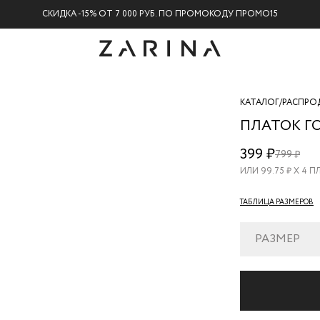
СКИДКА -15% ОТ 7 000 РУБ. ПО ПРОМОКОДУ ПРОМО15
КАТАЛОГ
/
РАСПРО
ПЛАТОК Г
ZR26070618
399 ₽
799 ₽
90
ИЛИ
99.75
₽ Х 4 
ТАБЛИЦА РАЗМЕРОВ
РАЗМЕР