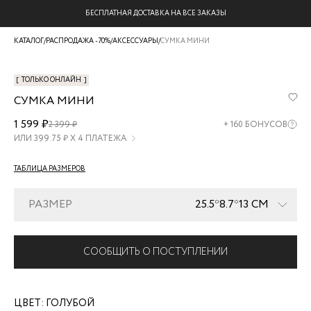
БЕСПЛАТНАЯ ДОСТАВКА НА ВСЕ ЗАКАЗЫ
КАТАЛОГ
/
РАСПРОДАЖА -70%
/
АКСЕССУАРЫ
/
СУМКА МИНИ
[
ТОЛЬКО ОНЛАЙН
]
СУМКА МИНИ
ZR2607061705-
1 599 ₽
2 399 ₽
+
160
БОНУСОВ
41
ИЛИ
399.75
₽ Х 4 ПЛАТЕЖА
ТАБЛИЦА РАЗМЕРОВ
РАЗМЕР
25.5*8.7*13 СМ
СООБЩИТЬ О ПОСТУПЛЕНИИ
ЦВЕТ:
ГОЛУБОЙ