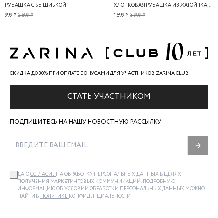
РУБАШКА С ВЫШИВКОЙ
ХЛОПКОВАЯ РУБАШКА ИЗ ЖАТОЙ ТКАНИ
999 ₽
2 599 ₽
1 599 ₽
3 999 ₽
СКИДКА ДО 30% ПРИ ОПЛАТЕ БОНУСАМИ ДЛЯ УЧАСТНИКОВ ZARINA CLUB
СТАТЬ УЧАСТНИКОМ
ПОДПИШИТЕСЬ НА НАШУ НОВОСТНУЮ РАССЫЛКУ
ДАЮ
СОГЛАСИЕ
НА ОБРАБОТКУ ПЕРСОНАЛЬНЫХ ДАННЫХ В ЦЕЛЯХ
ПОЛУЧЕНИЯ МАРКЕТИНГОВЫХ КОММУНИКАЦИЙ. ПОДРОБНУЮ
ИНФОРМАЦИЮ ОБ УСЛОВИИ ОБРАБОТКИ ПЕРСОНАЛЬНЫХ ДАННЫХ МОЖНО
НАЙТИ В
ПОЛИТИКЕ
КОНФИДЕНЦИАЛЬНОСТИ