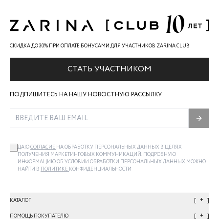
СКИДКА ДО 30% ПРИ ОПЛАТЕ БОНУСАМИ ДЛЯ УЧАСТНИКОВ ZARINA CLUB
СТАТЬ УЧАСТНИКОМ
ПОДПИШИТЕСЬ НА НАШУ НОВОСТНУЮ РАССЫЛКУ
ДАЮ
СОГЛАСИЕ
НА ОБРАБОТКУ ПЕРСОНАЛЬНЫХ ДАННЫХ В ЦЕЛЯХ
ПОЛУЧЕНИЯ МАРКЕТИНГОВЫХ КОММУНИКАЦИЙ. ПОДРОБНУЮ
ИНФОРМАЦИЮ ОБ УСЛОВИИ ОБРАБОТКИ ПЕРСОНАЛЬНЫХ ДАННЫХ МОЖНО
НАЙТИ В
ПОЛИТИКЕ
КОНФИДЕНЦИАЛЬНОСТИ
+
КАТАЛОГ
+
ПОМОЩЬ ПОКУПАТЕЛЮ