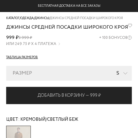
БЕСПЛАТНАЯ ДОСТАВКА НА ВСЕ ЗАКАЗЫ
КАТАЛОГ
/
ОДЕЖДА
/
ДЖИНСЫ
/
ДЖИНСЫ СРЕДНЕЙ ПОСАДКИ ШИРОКОГО КРОЯ
ДЖИНСЫ СРЕДНЕЙ ПОСАДКИ ШИРОКОГО КРОЯ
ZR2607042307-
999 ₽
3 999 ₽
+
100
БОНУСОВ
61
ИЛИ
249.75
₽ Х 4 ПЛАТЕЖА
ТАБЛИЦА РАЗМЕРОВ
РАЗМЕР
S
ДОБАВИТЬ В КОРЗИНУ —
999 ₽
ЦВЕТ:
КРЕМОВЫЙ/СВЕТЛЫЙ БЕЖ