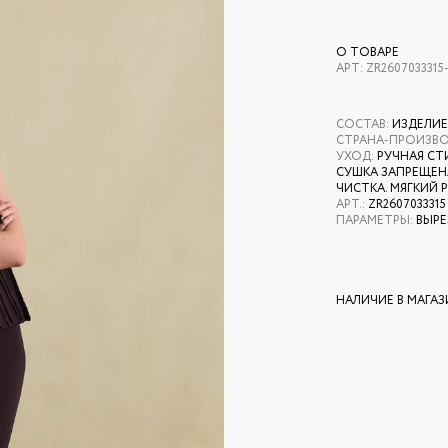
О ТОВАРЕ
АРТ:
ZR2607033315
СОСТАВ
:
ИЗДЕЛИЕ
СТРАНА-ПРОИЗВ
УХОД
:
РУЧНАЯ СТ
СУШКА ЗАПРЕЩЕНА
ЧИСТКА. МЯГКИЙ 
АРТ.
:
ZR2607033315
ПАРАМЕТРЫ
:
ВЫРЕ
НАЛИЧИЕ В МАГА