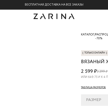
БЕСПЛАТНАЯ ДОСТАВКА НА ВСЕ ЗАКАЗЫ
КАТАЛОГ
/
РАСПРО
-70%
[
ТОЛЬКО ОНЛАЙН
]
ВЯЗАНЫЙ 
ZR26070333
2 599 ₽
3 399 ₽
22
ИЛИ
649.75
₽ Х 4
ТАБЛИЦА РАЗМЕРОВ
РАЗМЕР