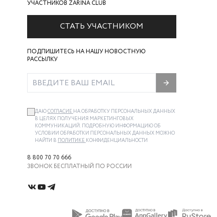
УЧАСТНИКОВ ZARINA CLUB
СТАТЬ УЧАСТНИКОМ
ПОДПИШИТЕСЬ НА НАШУ НОВОСТНУЮ
РАССЫЛКУ
ДАЮ
СОГЛАСИЕ
НА ОБРАБОТКУ ПЕРСОНАЛЬНЫХ ДАННЫХ
В ЦЕЛЯХ ПОЛУЧЕНИЯ МАРКЕТИНГОВЫХ
КОММУНИКАЦИЙ. ПОДРОБНУЮ ИНФОРМАЦИЮ ОБ
УСЛОВИИ ОБРАБОТКИ ПЕРСОНАЛЬНЫХ ДАННЫХ МОЖНО
НАЙТИ В
ПОЛИТИКЕ
КОНФИДЕНЦИАЛЬНОСТИ
8 800 70 70 666
ЗВОНОК БЕСПЛАТНЫЙ ПО РОССИИ