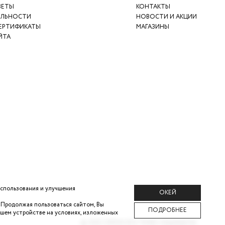
ВЕТЫ
КОНТАКТЫ
ЯЛЬНОСТИ
НОВОСТИ И АКЦИИ
ЕРТИФИКАТЫ
МАГАЗИНЫ
ЙТА
использования и улучшения
ОКЕЙ
. Продолжая
пользоваться сайтом, Вы
ПОДРОБНЕЕ
ашем
устройстве на условиях, изложенных
©
2026
ZARINA ВСЕ ПРАВА ЗАЩИЩЕНЫ