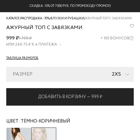
СКИДКА -15% ОТ 7 000 РУБ. ПО ПРОМОКОДУ ПРОМО15
КАТАЛОГ
/
РАСПРОДАЖА -70%
/
БЛУЗКИ И РУБАШКИ
/
АЖУРНЫЙ ТОП С ЗАВЯЗКАМИ
АЖУРНЫЙ ТОП С ЗАВЯЗКАМИ
ZR2607023401-
999 ₽
1 799 ₽
+
100
БОНУСОВ
27
ИЛИ
249.75
₽ Х 4 ПЛАТЕЖА
ТАБЛИЦА РАЗМЕРОВ
РАЗМЕР
2XS
ДОБАВИТЬ В КОРЗИНУ —
999 ₽
ЦВЕТ:
ТЁМНО-КОРИЧНЕВЫЙ