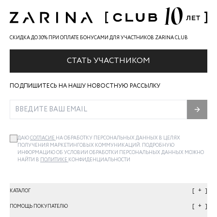
СКИДКА ДО 30% ПРИ ОПЛАТЕ БОНУСАМИ ДЛЯ УЧАСТНИКОВ ZARINA CLUB
СТАТЬ УЧАСТНИКОМ
ПОДПИШИТЕСЬ НА НАШУ НОВОСТНУЮ РАССЫЛКУ
ДАЮ
СОГЛАСИЕ
НА ОБРАБОТКУ ПЕРСОНАЛЬНЫХ ДАННЫХ В ЦЕЛЯХ
ПОЛУЧЕНИЯ МАРКЕТИНГОВЫХ КОММУНИКАЦИЙ. ПОДРОБНУЮ
ИНФОРМАЦИЮ ОБ УСЛОВИИ ОБРАБОТКИ ПЕРСОНАЛЬНЫХ ДАННЫХ МОЖНО
НАЙТИ В
ПОЛИТИКЕ
КОНФИДЕНЦИАЛЬНОСТИ
+
КАТАЛОГ
+
ПОМОЩЬ ПОКУПАТЕЛЮ