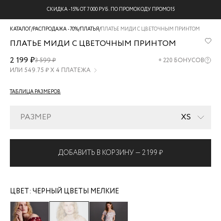
БЕСПЛАТНАЯ ДОСТАВКА НА ВСЕ ЗАКАЗЫ
КАТАЛОГ
/
РАСПРОДАЖА -70%
/
ПЛАТЬЯ
/
ПЛАТЬЕ МИДИ С ЦВЕТОЧНЫМ ПРИНТОМ
ПЛАТЬЕ МИДИ С ЦВЕТОЧНЫМ ПРИНТОМ
ZR2607022901-
2 199 ₽
3 599 ₽
+
220
БОНУСОВ
229
ИЛИ
549.75
₽ Х 4 ПЛАТЕЖА
ТАБЛИЦА РАЗМЕРОВ
РАЗМЕР
XS
ДОБАВИТЬ В КОРЗИНУ —
2 199 ₽
ЦВЕТ:
ЧЕРНЫЙ ЦВЕТЫ МЕЛКИЕ