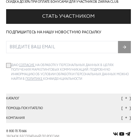
СКИДКА ДО 30% ПРИ ОПЛАТЕ БОНУСАМИ ДЛЯ УЧАСТНИКОВ ZARINA CLUB
СТАТЬ УЧАСТНИКОМ
ПОДПИШИТЕСЬ НА НАШУ НОВОСТНУЮ РАССЫЛКУ
ДАЮ
СОГЛАСИЕ
НА ОБРАБОТКУ ПЕРСОНАЛЬНЫХ ДАННЫХ В ЦЕЛЯХ
ПОЛУЧЕНИЯ МАРКЕТИНГОВЫХ КОММУНИКАЦИЙ. ПОДРОБНУЮ
ИНФОРМАЦИЮ ОБ УСЛОВИИ ОБРАБОТКИ ПЕРСОНАЛЬНЫХ ДАННЫХ МОЖНО
НАЙТИ В
ПОЛИТИКЕ
КОНФИДЕНЦИАЛЬНОСТИ
+
КАТАЛОГ
+
ПОМОЩЬ ПОКУПАТЕЛЮ
+
КОМПАНИЯ
8 800 70 70 666
ЗВОНОК БЕСПЛАТНЫЙ ПО РОССИИ