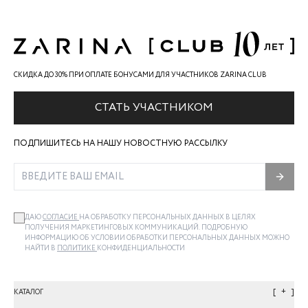
СКИДКА ДО 30% ПРИ ОПЛАТЕ БОНУСАМИ ДЛЯ УЧАСТНИКОВ ZARINA CLUB
СТАТЬ УЧАСТНИКОМ
ПОДПИШИТЕСЬ НА НАШУ НОВОСТНУЮ РАССЫЛКУ
ДАЮ
СОГЛАСИЕ
НА ОБРАБОТКУ ПЕРСОНАЛЬНЫХ ДАННЫХ В ЦЕЛЯХ
ПОЛУЧЕНИЯ МАРКЕТИНГОВЫХ КОММУНИКАЦИЙ. ПОДРОБНУЮ
ИНФОРМАЦИЮ ОБ УСЛОВИИ ОБРАБОТКИ ПЕРСОНАЛЬНЫХ ДАННЫХ МОЖНО
НАЙТИ В
ПОЛИТИКЕ
КОНФИДЕНЦИАЛЬНОСТИ
+
КАТАЛОГ