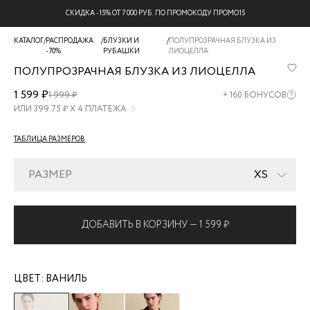
СКИДКА -15% ОТ 7 000 РУБ. ПО ПРОМОКОДУ ПРОМО15
КАТАЛОГ
/
РАСПРОДАЖА
/
БЛУЗКИ И
/
ПОЛУПРОЗРАЧНАЯ БЛУЗКА ИЗ
-70%
РУБАШКИ
ЛИОЦЕЛЛА
ПОЛУПРОЗРАЧНАЯ БЛУЗКА ИЗ ЛИОЦЕЛЛА
ZR2607012008-
1 599 ₽
1 999 ₽
+
160
БОНУСОВ
2
ИЛИ
399.75
₽ Х 4 ПЛАТЕЖА
ТАБЛИЦА РАЗМЕРОВ
РАЗМЕР
XS
ДОБАВИТЬ В КОРЗИНУ —
1 599 ₽
ЦВЕТ:
ВАНИЛЬ