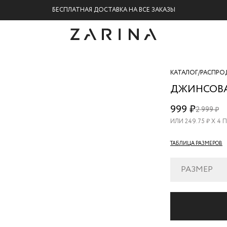
БЕСПЛАТНАЯ ДОСТАВКА НА ВСЕ ЗАКАЗЫ
КАТАЛОГ
/
РАСПРО
ДЖИНСОВ
ZR26060923
999 ₽
2 999 ₽
101
ИЛИ
249.75
₽ Х 4
ТАБЛИЦА РАЗМЕРОВ
РАЗМЕР