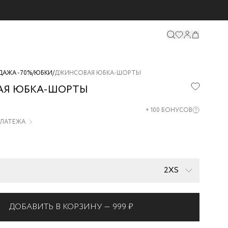
ДАЖА -70%
/
ЮБКИ
/
ДЖИНСОВАЯ ЮБКА-ШОРТЫ
АЯ ЮБКА-ШОРТЫ
17-
+
100
БОНУСОВ
 ПЛАТЕЖА
2XS
ДОБАВИТЬ В КОРЗИНУ —
999 ₽