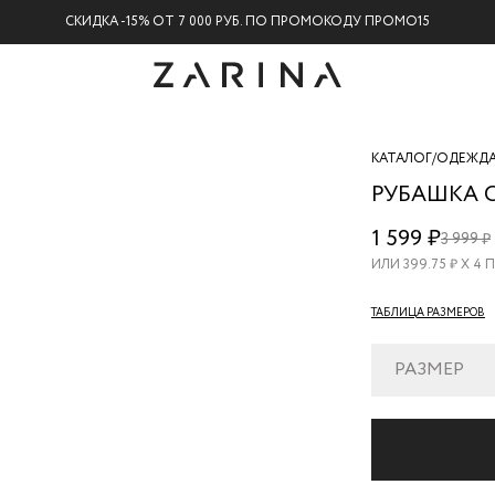
СКИДКА -15% ОТ 7 000 РУБ. ПО ПРОМОКОДУ ПРОМО15
КАТАЛОГ
/
ОДЕЖД
РУБАШКА 
ZR26060430
1 599 ₽
3 999 ₽
49
ИЛИ
399.75
₽ Х 4
ТАБЛИЦА РАЗМЕРОВ
РАЗМЕР