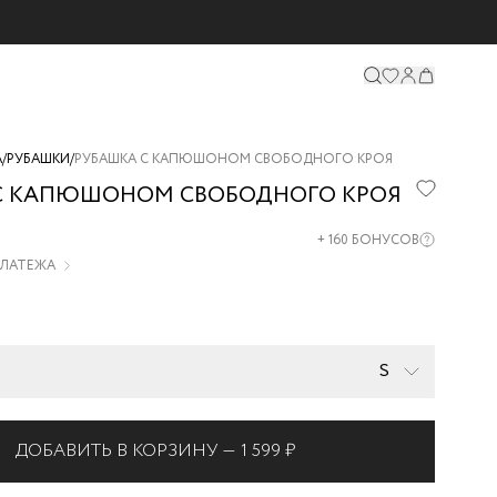
А
/
РУБАШКИ
/
РУБАШКА С КАПЮШОНОМ СВОБОДНОГО КРОЯ
С КАПЮШОНОМ СВОБОДНОГО КРОЯ
10-
+
160
БОНУСОВ
 ПЛАТЕЖА
S
ДОБАВИТЬ В КОРЗИНУ —
1 599 ₽