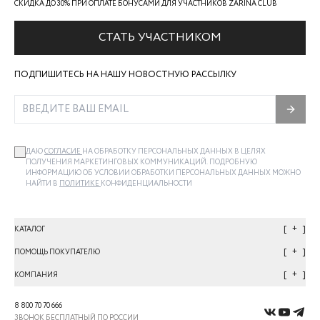
СКИДКА ДО 30% ПРИ ОПЛАТЕ БОНУСАМИ ДЛЯ УЧАСТНИКОВ ZARINA CLUB
СТАТЬ УЧАСТНИКОМ
ПОДПИШИТЕСЬ НА НАШУ НОВОСТНУЮ РАССЫЛКУ
ДАЮ
СОГЛАСИЕ
НА ОБРАБОТКУ ПЕРСОНАЛЬНЫХ ДАННЫХ В ЦЕЛЯХ
ПОЛУЧЕНИЯ МАРКЕТИНГОВЫХ КОММУНИКАЦИЙ. ПОДРОБНУЮ
ИНФОРМАЦИЮ ОБ УСЛОВИИ ОБРАБОТКИ ПЕРСОНАЛЬНЫХ ДАННЫХ МОЖНО
НАЙТИ В
ПОЛИТИКЕ
КОНФИДЕНЦИАЛЬНОСТИ
+
КАТАЛОГ
+
ПОМОЩЬ ПОКУПАТЕЛЮ
+
КОМПАНИЯ
8 800 70 70 666
ЗВОНОК БЕСПЛАТНЫЙ ПО РОССИИ