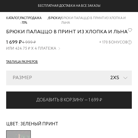
БЕСПЛАТНАЯ ДОСТАВКА НА ВСЕ ЗАКАЗЫ
КАТАЛОГ
/
РАСПРОДАЖА
/
БРЮКИ
/
БРЮКИ ПАЛАЦЦО В ПРИНТ ИЗ ХЛОПКА И
-70%
ЛЬНА
БРЮКИ ПАЛАЦЦО В ПРИНТ ИЗ ХЛОПКА И ЛЬНА
ZR2606032113-
1 699 ₽
4 999 ₽
+
170
БОНУСОВ
15
ИЛИ
424.75
₽ Х 4 ПЛАТЕЖА
ТАБЛИЦА РАЗМЕРОВ
РАЗМЕР
2XS
ДОБАВИТЬ В КОРЗИНУ —
1 699 ₽
ЦВЕТ:
ЗЕЛЕНЫЙ ПРИНТ