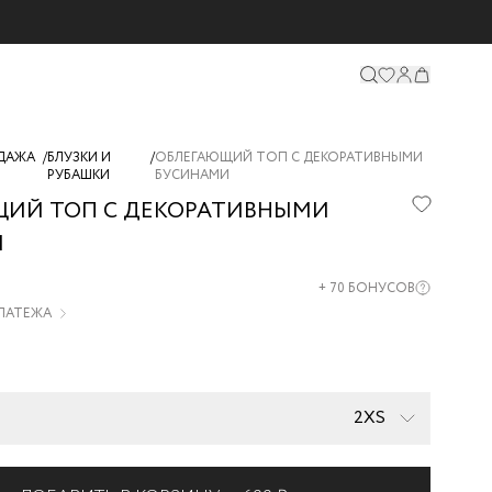
ДАЖА
/
БЛУЗКИ И
/
ОБЛЕГАЮЩИЙ ТОП С ДЕКОРАТИВНЫМИ
РУБАШКИ
БУСИНАМИ
ИЙ ТОП С ДЕКОРАТИВНЫМИ
И
11-
+
70
БОНУСОВ
ПЛАТЕЖА
2XS