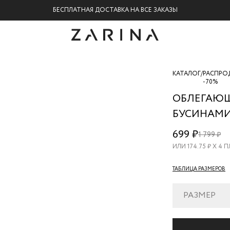
БЕСПЛАТНАЯ ДОСТАВКА НА ВСЕ ЗАКАЗЫ
КАТАЛОГ
/
РАСПРО
-70%
ОБЛЕГАЮЩ
БУСИНАМ
ZR26060234
699 ₽
1 799 ₽
21
ИЛИ
174.75
₽ Х 4 
ТАБЛИЦА РАЗМЕРОВ
РАЗМЕР