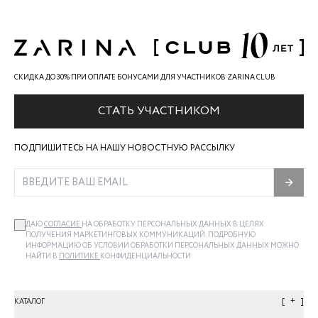
СКИДКА ДО 30% ПРИ ОПЛАТЕ БОНУСАМИ ДЛЯ УЧАСТНИКОВ ZARINA CLUB
СТАТЬ УЧАСТНИКОМ
ПОДПИШИТЕСЬ НА НАШУ НОВОСТНУЮ РАССЫЛКУ
ДАЮ
СОГЛАСИЕ
НА ОБРАБОТКУ ПЕРСОНАЛЬНЫХ ДАННЫХ В ЦЕЛЯХ
ПОЛУЧЕНИЯ МАРКЕТИНГОВЫХ КОММУНИКАЦИЙ. ПОДРОБНУЮ
ИНФОРМАЦИЮ ОБ УСЛОВИИ ОБРАБОТКИ ПЕРСОНАЛЬНЫХ ДАННЫХ МОЖНО
НАЙТИ В
ПОЛИТИКЕ
КОНФИДЕНЦИАЛЬНОСТИ
+
КАТАЛОГ