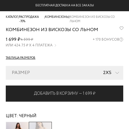
БЕСПЛАТНАЯ ДОСТАВКА НА ВСЕ ЗАКАЗЫ
КАТАЛОГ
/
РАСПРОДАЖА
/
КОМБИНЕЗОНЫ
/
КОМБИНЕЗОН ИЗ ВИСКОЗЫ СО
-70%
ЛЬНОМ
КОМБИНЕЗОН ИЗ ВИСКОЗЫ СО ЛЬНОМ
ZR2606022916-
1 699 ₽
4 599 ₽
+
170
БОНУСОВ
50
ИЛИ
424.75
₽ Х 4 ПЛАТЕЖА
ТАБЛИЦА РАЗМЕРОВ
РАЗМЕР
2XS
ДОБАВИТЬ В КОРЗИНУ —
1 699 ₽
ЦВЕТ:
ЧЕРНЫЙ