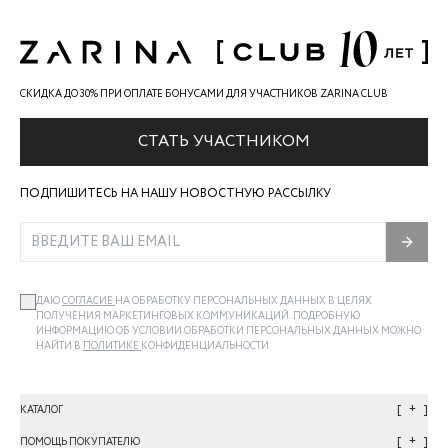
СКИДКА ДО 30% ПРИ ОПЛАТЕ БОНУСАМИ ДЛЯ УЧАСТНИКОВ ZARINA CLUB
СТАТЬ УЧАСТНИКОМ
ПОДПИШИТЕСЬ НА НАШУ НОВОСТНУЮ РАССЫЛКУ
ДАЮ
СОГЛАСИЕ
НА ОБРАБОТКУ ПЕРСОНАЛЬНЫХ ДАННЫХ В ЦЕЛЯХ
ПОЛУЧЕНИЯ МАРКЕТИНГОВЫХ КОММУНИКАЦИЙ. ПОДРОБНУЮ
ИНФОРМАЦИЮ ОБ УСЛОВИИ ОБРАБОТКИ ПЕРСОНАЛЬНЫХ ДАННЫХ МОЖНО
НАЙТИ В
ПОЛИТИКЕ
КОНФИДЕНЦИАЛЬНОСТИ
+
КАТАЛОГ
+
ПОМОЩЬ ПОКУПАТЕЛЮ