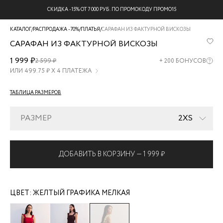
БЕСПЛАТНАЯ ДОСТАВКА НА ВСЕ ЗАКАЗЫ
КАТАЛОГ
/
РАСПРОДАЖА -70%
/
ПЛАТЬЯ
/
САРАФАН ИЗ ФАКТУРНОЙ ВИСКОЗЫ
САРАФАН ИЗ ФАКТУРНОЙ ВИСКОЗЫ
ZR2606012908-
1 999 ₽
2 599 ₽
+
200
БОНУСОВ
215
ИЛИ
499.75
₽ Х 4 ПЛАТЕЖА
ТАБЛИЦА РАЗМЕРОВ
РАЗМЕР
2XS
ДОБАВИТЬ В КОРЗИНУ —
1 999 ₽
ЦВЕТ:
ЖЕЛТЫЙ ГРАФИКА МЕЛКАЯ