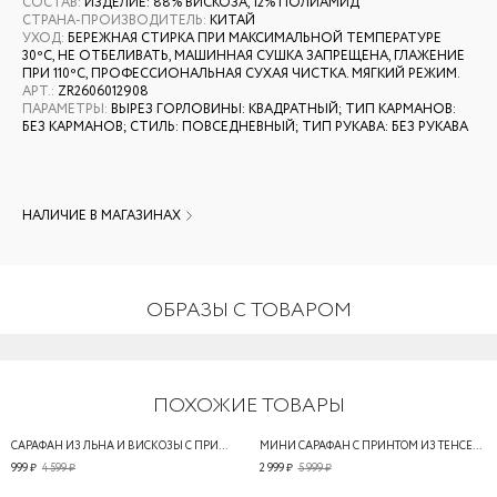
СОСТАВ
:
ИЗДЕЛИЕ: 88% ВИСКОЗА, 12% ПОЛИАМИД
СТРАНА-ПРОИЗВОДИТЕЛЬ
:
КИТАЙ
УХОД
:
БЕРЕЖНАЯ СТИРКА ПРИ МАКСИМАЛЬНОЙ ТЕМПЕРАТУРЕ
30ºС, НЕ ОТБЕЛИВАТЬ, МАШИННАЯ СУШКА ЗАПРЕЩЕНА, ГЛАЖЕНИЕ
ПРИ 110ºС, ПРОФЕССИОНАЛЬНАЯ СУХАЯ ЧИСТКА. МЯГКИЙ РЕЖИМ.
АРТ.
:
ZR2606012908
ПАРАМЕТРЫ
:
ВЫРЕЗ ГОРЛОВИНЫ: КВАДРАТНЫЙ; ТИП КАРМАНОВ:
БЕЗ КАРМАНОВ; СТИЛЬ: ПОВСЕДНЕВНЫЙ; ТИП РУКАВА: БЕЗ РУКАВА
НАЛИЧИЕ В МАГАЗИНАХ
ОБРАЗЫ С ТОВАРОМ
ПОХОЖИЕ ТОВАРЫ
САРАФАН ИЗ ЛЬНА И ВИСКОЗЫ С ПРИНТОМ
МИНИ САРАФАН С ПРИНТОМ ИЗ ТЕНСЕЛЯ И ЛЬНА
999 ₽
4 599 ₽
2 999 ₽
5 999 ₽