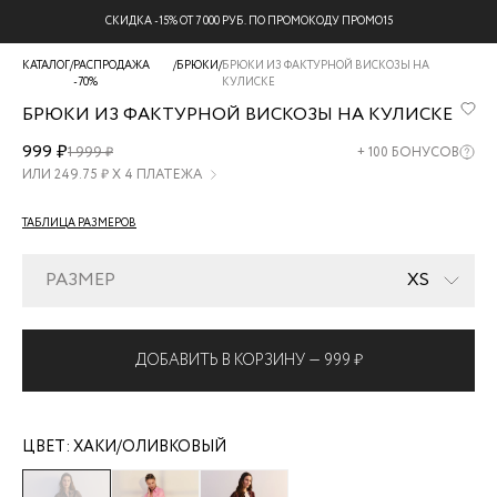
СКИДКА -15% ОТ 7 000 РУБ. ПО ПРОМОКОДУ ПРОМО15
КАТАЛОГ
/
РАСПРОДАЖА
/
БРЮКИ
/
БРЮКИ ИЗ ФАКТУРНОЙ ВИСКОЗЫ НА
-70%
КУЛИСКЕ
БРЮКИ ИЗ ФАКТУРНОЙ ВИСКОЗЫ НА КУЛИСКЕ
ZR2606012103-
999 ₽
1 999 ₽
+
100
БОНУСОВ
13
ИЛИ
249.75
₽ Х 4 ПЛАТЕЖА
ТАБЛИЦА РАЗМЕРОВ
РАЗМЕР
XS
ДОБАВИТЬ В КОРЗИНУ —
999 ₽
ЦВЕТ:
ХАКИ/ОЛИВКОВЫЙ