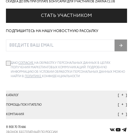
СКИДКА ДО 30% ПРИ ОПЛАТЕ БОНУСАМИ ДЛЯ УЧАСТНИКОВ ZARINA CLUB
СТАТЬ УЧАСТНИКОМ
ПОДПИШИТЕСЬ НА НАШУ НОВОСТНУЮ РАССЫЛКУ
ДАЮ
СОГЛАСИЕ
НА ОБРАБОТКУ ПЕРСОНАЛЬНЫХ ДАННЫХ В ЦЕЛЯХ
ПОЛУЧЕНИЯ МАРКЕТИНГОВЫХ КОММУНИКАЦИЙ. ПОДРОБНУЮ
ИНФОРМАЦИЮ ОБ УСЛОВИИ ОБРАБОТКИ ПЕРСОНАЛЬНЫХ ДАННЫХ МОЖНО
НАЙТИ В
ПОЛИТИКЕ
КОНФИДЕНЦИАЛЬНОСТИ
+
КАТАЛОГ
+
ПОМОЩЬ ПОКУПАТЕЛЮ
+
КОМПАНИЯ
8 800 70 70 666
ЗВОНОК БЕСПЛАТНЫЙ ПО РОССИИ