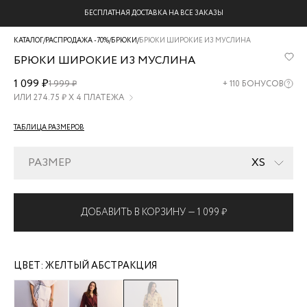
БЕСПЛАТНАЯ ДОСТАВКА НА ВСЕ ЗАКАЗЫ
КАТАЛОГ
/
РАСПРОДАЖА -70%
/
БРЮКИ
/
БРЮКИ ШИРОКИЕ ИЗ МУСЛИНА
БРЮКИ ШИРОКИЕ ИЗ МУСЛИНА
ZR2606012102-
1 099 ₽
1 999 ₽
+
110
БОНУСОВ
213
ИЛИ
274.75
₽ Х 4 ПЛАТЕЖА
ТАБЛИЦА РАЗМЕРОВ
РАЗМЕР
XS
ДОБАВИТЬ В КОРЗИНУ —
1 099 ₽
ЦВЕТ:
ЖЕЛТЫЙ АБСТРАКЦИЯ