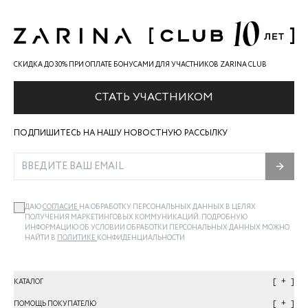
СКИДКА ДО 30% ПРИ ОПЛАТЕ БОНУСАМИ ДЛЯ УЧАСТНИКОВ ZARINA CLUB
СТАТЬ УЧАСТНИКОМ
ПОДПИШИТЕСЬ НА НАШУ НОВОСТНУЮ РАССЫЛКУ
ДАЮ
СОГЛАСИЕ
НА ОБРАБОТКУ ПЕРСОНАЛЬНЫХ ДАННЫХ В ЦЕЛЯХ
ПОЛУЧЕНИЯ МАРКЕТИНГОВЫХ КОММУНИКАЦИЙ. ПОДРОБНУЮ
ИНФОРМАЦИЮ ОБ УСЛОВИИ ОБРАБОТКИ ПЕРСОНАЛЬНЫХ ДАННЫХ МОЖНО
НАЙТИ В
ПОЛИТИКЕ
КОНФИДЕНЦИАЛЬНОСТИ
+
КАТАЛОГ
+
ПОМОЩЬ ПОКУПАТЕЛЮ