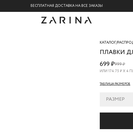
БЕСПЛАТНАЯ ДОСТАВКА НА ВСЕ ЗАКАЗЫ
КАТАЛОГ
/
РАСПРО
ПЛАВКИ Д
ZR26051226
699 ₽
999 ₽
41
ИЛИ
174.75
₽ Х 4 
ТАБЛИЦА РАЗМЕРОВ
РАЗМЕР