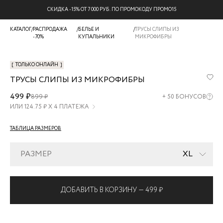
СКИДКА -15% ОТ 7 000 РУБ. ПО ПРОМОКОДУ ПРОМО15
КАТАЛОГ
/
РАСПРОДАЖА
/
БЕЛЬЕ И
/
ТРУСЫ СЛИПЫ ИЗ
-70%
КУПАЛЬНИКИ
МИКРОФИБРЫ
[
ТОЛЬКО ОНЛАЙН
]
ТРУСЫ СЛИПЫ ИЗ МИКРОФИБРЫ
ZR2605121902-
499 ₽
899 ₽
+
50
БОНУСОВ
62
ИЛИ
124.75
₽ Х 4 ПЛАТЕЖА
ТАБЛИЦА РАЗМЕРОВ
РАЗМЕР
XL
ДОБАВИТЬ В КОРЗИНУ —
499 ₽