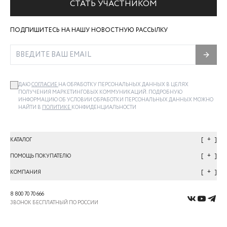
СТАТЬ УЧАСТНИКОМ
ПОДПИШИТЕСЬ НА НАШУ НОВОСТНУЮ РАССЫЛКУ
ДАЮ
СОГЛАСИЕ
НА ОБРАБОТКУ ПЕРСОНАЛЬНЫХ ДАННЫХ В ЦЕЛЯХ
ПОЛУЧЕНИЯ МАРКЕТИНГОВЫХ КОММУНИКАЦИЙ. ПОДРОБНУЮ
ИНФОРМАЦИЮ ОБ УСЛОВИИ ОБРАБОТКИ ПЕРСОНАЛЬНЫХ ДАННЫХ МОЖНО
НАЙТИ В
ПОЛИТИКЕ
КОНФИДЕНЦИАЛЬНОСТИ
+
КАТАЛОГ
+
ПОМОЩЬ ПОКУПАТЕЛЮ
+
КОМПАНИЯ
8 800 70 70 666
ЗВОНОК БЕСПЛАТНЫЙ ПО РОССИИ