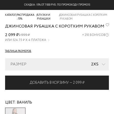
СКИДКА -15% ОТ 7 000 РУБ. ПО ПРОМОКОДУ ПРОМО15
КАТАЛОГ
/
РАСПРОДАЖА
/
БЛУЗКИ И
/
ДЖИНСОВАЯ РУБАШКА С КОРОТКИМ
-70%
РУБАШКИ
РУКАВОМ
ДЖИНСОВАЯ РУБАШКА С КОРОТКИМ РУКАВОМ
ZR2605092361-
2 099 ₽
2 999 ₽
+
210
БОНУСОВ
2
ИЛИ
524.75
₽ Х 4 ПЛАТЕЖА
ТАБЛИЦА РАЗМЕРОВ
РАЗМЕР
2XS
ДОБАВИТЬ В КОРЗИНУ —
2 099 ₽
ЦВЕТ:
ВАНИЛЬ