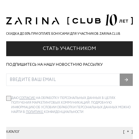
СКИДКА ДО 30% ПРИ ОПЛАТЕ БОНУСАМИ ДЛЯ УЧАСТНИКОВ ZARINA CLUB
СТАТЬ УЧАСТНИКОМ
ПОДПИШИТЕСЬ НА НАШУ НОВОСТНУЮ РАССЫЛКУ
ДАЮ
СОГЛАСИЕ
НА ОБРАБОТКУ ПЕРСОНАЛЬНЫХ ДАННЫХ В ЦЕЛЯХ
ПОЛУЧЕНИЯ МАРКЕТИНГОВЫХ КОММУНИКАЦИЙ. ПОДРОБНУЮ
ИНФОРМАЦИЮ ОБ УСЛОВИИ ОБРАБОТКИ ПЕРСОНАЛЬНЫХ ДАННЫХ МОЖНО
НАЙТИ В
ПОЛИТИКЕ
КОНФИДЕНЦИАЛЬНОСТИ
+
КАТАЛОГ