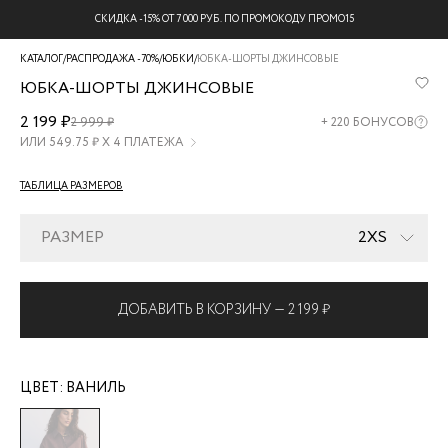
СКИДКА -15% ОТ 7 000 РУБ. ПО ПРОМОКОДУ ПРОМО15
КАТАЛОГ
/
РАСПРОДАЖА -70%
/
ЮБКИ
/
ЮБКА-ШОРТЫ ДЖИНСОВЫЕ
ЮБКА-ШОРТЫ ДЖИНСОВЫЕ
ZR2605092328-
2 199 ₽
2 999 ₽
+
220
БОНУСОВ
2
ИЛИ
549.75
₽ Х 4 ПЛАТЕЖА
ТАБЛИЦА РАЗМЕРОВ
РАЗМЕР
2XS
ДОБАВИТЬ В КОРЗИНУ —
2 199 ₽
ЦВЕТ:
ВАНИЛЬ