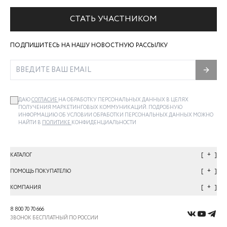
СТАТЬ УЧАСТНИКОМ
ПОДПИШИТЕСЬ НА НАШУ НОВОСТНУЮ РАССЫЛКУ
ДАЮ
СОГЛАСИЕ
НА ОБРАБОТКУ ПЕРСОНАЛЬНЫХ ДАННЫХ В ЦЕЛЯХ
ПОЛУЧЕНИЯ МАРКЕТИНГОВЫХ КОММУНИКАЦИЙ. ПОДРОБНУЮ
ИНФОРМАЦИЮ ОБ УСЛОВИИ ОБРАБОТКИ ПЕРСОНАЛЬНЫХ ДАННЫХ МОЖНО
НАЙТИ В
ПОЛИТИКЕ
КОНФИДЕНЦИАЛЬНОСТИ
+
КАТАЛОГ
+
ПОМОЩЬ ПОКУПАТЕЛЮ
+
КОМПАНИЯ
8 800 70 70 666
ЗВОНОК БЕСПЛАТНЫЙ ПО РОССИИ