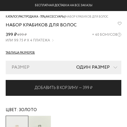
БЕСПЛАТНАЯ ДОСТАВКА НА ВСЕ ЗАКАЗЫ
КАТАЛОГ
/
РАСПРОДАЖА -70%
/
АКСЕССУАРЫ
/
НАБОР КРАБИКОВ ДЛЯ ВОЛОС
НАБОР КРАБИКОВ ДЛЯ ВОЛОС
ZR2605061302-
399 ₽
499 ₽
+
40
БОНУСОВ
6
ИЛИ
99.75
₽ Х 4 ПЛАТЕЖА
ТАБЛИЦА РАЗМЕРОВ
РАЗМЕР
ОДИН РАЗМЕР
ДОБАВИТЬ В КОРЗИНУ —
399 ₽
ЦВЕТ:
ЗОЛОТО