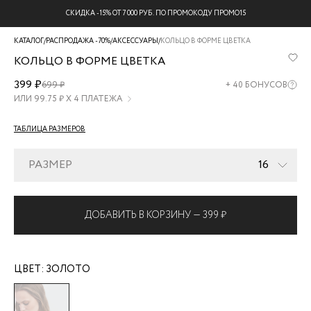
СКИДКА -15% ОТ 7 000 РУБ. ПО ПРОМОКОДУ ПРОМО15
КАТАЛОГ
/
РАСПРОДАЖА -70%
/
АКСЕССУАРЫ
/
КОЛЬЦО В ФОРМЕ ЦВЕТКА
КОЛЬЦО В ФОРМЕ ЦВЕТКА
ZR2605060326-
399 ₽
699 ₽
+
40
БОНУСОВ
6
ИЛИ
99.75
₽ Х 4 ПЛАТЕЖА
ТАБЛИЦА РАЗМЕРОВ
РАЗМЕР
16
ДОБАВИТЬ В КОРЗИНУ —
399 ₽
ЦВЕТ:
ЗОЛОТО