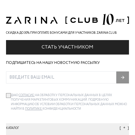
СКИДКА ДО 30% ПРИ ОПЛАТЕ БОНУСАМИ ДЛЯ УЧАСТНИКОВ ZARINA CLUB
СТАТЬ УЧАСТНИКОМ
ПОДПИШИТЕСЬ НА НАШУ НОВОСТНУЮ РАССЫЛКУ
ДАЮ
СОГЛАСИЕ
НА ОБРАБОТКУ ПЕРСОНАЛЬНЫХ ДАННЫХ В ЦЕЛЯХ
ПОЛУЧЕНИЯ МАРКЕТИНГОВЫХ КОММУНИКАЦИЙ. ПОДРОБНУЮ
ИНФОРМАЦИЮ ОБ УСЛОВИИ ОБРАБОТКИ ПЕРСОНАЛЬНЫХ ДАННЫХ МОЖНО
НАЙТИ В
ПОЛИТИКЕ
КОНФИДЕНЦИАЛЬНОСТИ
+
КАТАЛОГ