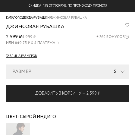
СКИДКА -15% ОТ 7 000 РУБ. ПО ПРОМОКОДУ ПРОМО15
КАТАЛОГ
/
ОДЕЖДА
/
РУБАШКИ
/
ДЖИНСОВАЯ РУБАШКА
ДЖИНСОВАЯ РУБАШКА
ZR2605042315-
2 599 ₽
4 999 ₽
+
260
БОНУСОВ
106
ИЛИ
649.75
₽ Х 4 ПЛАТЕЖА
ТАБЛИЦА РАЗМЕРОВ
РАЗМЕР
S
ДОБАВИТЬ В КОРЗИНУ —
2 599 ₽
ЦВЕТ:
СЫРОЙ ИНДИГО