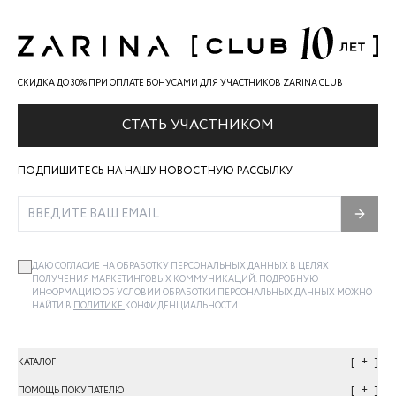
СКИДКА ДО 30% ПРИ ОПЛАТЕ БОНУСАМИ ДЛЯ УЧАСТНИКОВ ZARINA CLUB
СТАТЬ УЧАСТНИКОМ
ПОДПИШИТЕСЬ НА НАШУ НОВОСТНУЮ РАССЫЛКУ
ДАЮ
СОГЛАСИЕ
НА ОБРАБОТКУ ПЕРСОНАЛЬНЫХ ДАННЫХ В ЦЕЛЯХ
ПОЛУЧЕНИЯ МАРКЕТИНГОВЫХ КОММУНИКАЦИЙ. ПОДРОБНУЮ
ИНФОРМАЦИЮ ОБ УСЛОВИИ ОБРАБОТКИ ПЕРСОНАЛЬНЫХ ДАННЫХ МОЖНО
НАЙТИ В
ПОЛИТИКЕ
КОНФИДЕНЦИАЛЬНОСТИ
+
КАТАЛОГ
+
ПОМОЩЬ ПОКУПАТЕЛЮ