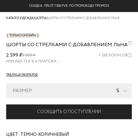
СКИДКА -15% ОТ 7 000 РУБ. ПО ПРОМОКОДУ ПРОМО15
КАТАЛОГ
/
ОДЕЖДА
/
ШОРТЫ
/
ШОРТЫ СО СТРЕЛКАМИ С ДОБАВЛЕНИЕМ ЛЬНА
[
ТОЛЬКО ОНЛАЙН
]
ШОРТЫ СО СТРЕЛКАМИ С ДОБАВЛЕНИЕМ ЛЬНА
ZR2605042108-
2 599 ₽
3 599 ₽
+
260
БОНУСОВ
27
ИЛИ
649.75
₽ Х 4 ПЛАТЕЖА
ТАБЛИЦА РАЗМЕРОВ
РАЗМЕР
S
СООБЩИТЬ О ПОСТУПЛЕНИИ
ЦВЕТ:
ТЁМНО-КОРИЧНЕВЫЙ