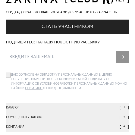
СКИДКА ДО 30% ПРИ ОПЛАТЕ БОНУСАМИ ДЛЯ УЧАСТНИКОВ ZARINA CLUB
СТАТЬ УЧАСТНИКОМ
ПОДПИШИТЕСЬ НА НАШУ НОВОСТНУЮ РАССЫЛКУ
ДАЮ
СОГЛАСИЕ
НА ОБРАБОТКУ ПЕРСОНАЛЬНЫХ ДАННЫХ В ЦЕЛЯХ
ПОЛУЧЕНИЯ МАРКЕТИНГОВЫХ КОММУНИКАЦИЙ. ПОДРОБНУЮ
ИНФОРМАЦИЮ ОБ УСЛОВИИ ОБРАБОТКИ ПЕРСОНАЛЬНЫХ ДАННЫХ МОЖНО
НАЙТИ В
ПОЛИТИКЕ
КОНФИДЕНЦИАЛЬНОСТИ
+
КАТАЛОГ
+
ПОМОЩЬ ПОКУПАТЕЛЮ
+
КОМПАНИЯ