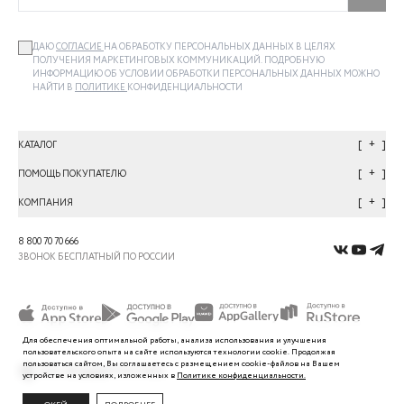
ДАЮ
СОГЛАСИЕ
НА ОБРАБОТКУ ПЕРСОНАЛЬНЫХ ДАННЫХ В ЦЕЛЯХ
ПОЛУЧЕНИЯ МАРКЕТИНГОВЫХ КОММУНИКАЦИЙ. ПОДРОБНУЮ
ИНФОРМАЦИЮ ОБ УСЛОВИИ ОБРАБОТКИ ПЕРСОНАЛЬНЫХ ДАННЫХ МОЖНО
НАЙТИ В
ПОЛИТИКЕ
КОНФИДЕНЦИАЛЬНОСТИ
+
КАТАЛОГ
+
ПОМОЩЬ ПОКУПАТЕЛЮ
+
КОМПАНИЯ
8 800 70 70 666
ЗВОНОК БЕСПЛАТНЫЙ ПО РОССИИ
Для обеспечения оптимальной работы, анализа использования и улучшения
пользовательского
опыта
на сайте используются технологии cookie. Продолжая
пользоваться сайтом, Вы
соглашаетесь с
размещением cookie-файлов на Вашем
устройстве на условиях, изложенных в
Политике
конфиденциальности.