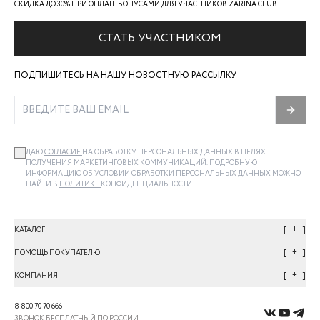
СКИДКА ДО 30% ПРИ ОПЛАТЕ БОНУСАМИ ДЛЯ УЧАСТНИКОВ ZARINA CLUB
СТАТЬ УЧАСТНИКОМ
ПОДПИШИТЕСЬ НА НАШУ НОВОСТНУЮ РАССЫЛКУ
ДАЮ
СОГЛАСИЕ
НА ОБРАБОТКУ ПЕРСОНАЛЬНЫХ ДАННЫХ В ЦЕЛЯХ
ПОЛУЧЕНИЯ МАРКЕТИНГОВЫХ КОММУНИКАЦИЙ. ПОДРОБНУЮ
ИНФОРМАЦИЮ ОБ УСЛОВИИ ОБРАБОТКИ ПЕРСОНАЛЬНЫХ ДАННЫХ МОЖНО
НАЙТИ В
ПОЛИТИКЕ
КОНФИДЕНЦИАЛЬНОСТИ
+
КАТАЛОГ
+
ПОМОЩЬ ПОКУПАТЕЛЮ
+
КОМПАНИЯ
8 800 70 70 666
ЗВОНОК БЕСПЛАТНЫЙ ПО РОССИИ