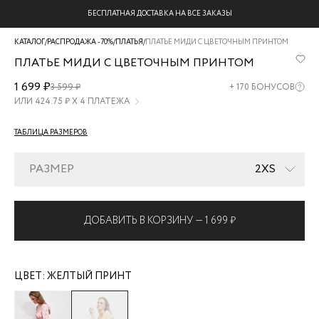
БЕСПЛАТНАЯ ДОСТАВКА НА ВСЕ ЗАКАЗЫ
КАТАЛОГ
/
РАСПРОДАЖА -70%
/
ПЛАТЬЯ
/
ПЛАТЬЕ МИДИ С ЦВЕТОЧНЫМ ПРИНТОМ
ПЛАТЬЕ МИДИ С ЦВЕТОЧНЫМ ПРИНТОМ
ZR2605022911-
1 699 ₽
3 599 ₽
+
170
БОНУСОВ
214
ИЛИ
424.75
₽ Х 4 ПЛАТЕЖА
ТАБЛИЦА РАЗМЕРОВ
РАЗМЕР
2XS
ДОБАВИТЬ В КОРЗИНУ —
1 699 ₽
ЦВЕТ:
ЖЕЛТЫЙ ПРИНТ